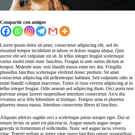
Compartir con amigos
Lorem ipsum dolor sit amet, consectetur adipiscing elit, sed do
eiusmod tempor incididunt ut labore et dolore magna aliqua. Quis
auctor elit sed vulputate mi sit. In tellus integer feugiat scelerisque
varius morbi enim nunc faucibus. Feugiat in ante metus dictum at
tempor. Molestie nunc non blandit massa enim nec dui. Fringilla
phasellus faucibus scelerisque eleifend donec pretium. Sit amet
consectetur adipiscing elit pellentesque habitant. Sed vulputate odio ut
enim blandit volutpat maecenas. Tortor at risus viverra adipiscing at in
tellus integer feugiat. Odio aenean sed adipiscing diam. Orci porta non
pulvinar neque laoreet suspendisse interdum consectetur. Arcu dui
vivamus arcu felis bibendum ut tristique. Tempus urna et pharetra
pharetra massa massa. Interdum consectetur libero id faucibus.
Aliquam ultrices sagittis orci a scelerisque purus semper eget. Dui ut
ornare lectus sit amet est placerat in. Augue mauris augue neque
gravida in fermentum et sollicitudin. Nunc sed augue lacus viverra
vitae. Potenti nullam ac tortor vitae purus faucibus ornare suspendisse.