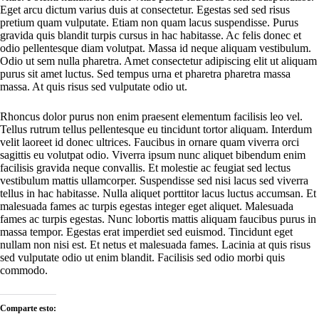
Eget arcu dictum varius duis at consectetur. Egestas sed sed risus
pretium quam vulputate. Etiam non quam lacus suspendisse. Purus
gravida quis blandit turpis cursus in hac habitasse. Ac felis donec et
odio pellentesque diam volutpat. Massa id neque aliquam vestibulum.
Odio ut sem nulla pharetra. Amet consectetur adipiscing elit ut aliquam
purus sit amet luctus. Sed tempus urna et pharetra pharetra massa
massa. At quis risus sed vulputate odio ut.
Rhoncus dolor purus non enim praesent elementum facilisis leo vel.
Tellus rutrum tellus pellentesque eu tincidunt tortor aliquam. Interdum
velit laoreet id donec ultrices. Faucibus in ornare quam viverra orci
sagittis eu volutpat odio. Viverra ipsum nunc aliquet bibendum enim
facilisis gravida neque convallis. Et molestie ac feugiat sed lectus
vestibulum mattis ullamcorper. Suspendisse sed nisi lacus sed viverra
tellus in hac habitasse. Nulla aliquet porttitor lacus luctus accumsan. Et
malesuada fames ac turpis egestas integer eget aliquet. Malesuada
fames ac turpis egestas. Nunc lobortis mattis aliquam faucibus purus in
massa tempor. Egestas erat imperdiet sed euismod. Tincidunt eget
nullam non nisi est. Et netus et malesuada fames. Lacinia at quis risus
sed vulputate odio ut enim blandit. Facilisis sed odio morbi quis
commodo.
Comparte esto: