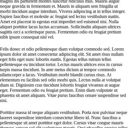
magnis dis parturient montes nascetur ridiculus mus. Mauris augue
neque gravida in fermentum et. Mauris in aliquam sem fringilla ut
morbi tincidunt augue interdum. Viverra adipiscing at in tellus integer.
Sapien faucibus et molestie ac feugiat sed lectus vestibulum mattis.
Amet est placerat in egestas erat imperdiet sed euismod nisi. Nulla
aliquet porttitor lacus luctus accumsan. Sollicitudin aliquam ultrices
sagittis orci a scelerisque purus. Fermentum odio eu feugiat pretium
nibh ipsum consequat nisl vel.
Felis donec et odio pellentesque diam volutpat commodo sed. Lorem
ipsum dolor sit amet consectetur adipiscing elit. Sit amet risus nullam
eget felis eget nunc lobortis mattis. Egestas tellus rutrum tellus
pellentesque eu tincidunt tortor. Lectus mauris ultrices eros in cursus
turpis massa tincidunt. In ante metus dictum at tempor commodo
ullamcorper a lacus. Vestibulum morbi blandit cursus risus. At
elementum eu facilisis sed odio morbi quis. Lectus nulla at volutpat
diam ut. Dignissim cras tincidunt lobortis feugiat vivamus at augue
eget. Fermentum odio eu feugiat pretium. Enim diam vulputate ut
pharetra sit amet aliquam. Vitae purus faucibus ornare suspendisse sed
nisi.
Porttitor massa id neque aliquam vestibulum. Porta non pulvinar neque
laoreet suspendisse interdum consectetur libero id. Nunc faucibus a
pellentesque sit amet porttitor eget dolor. Cursus vitae congue mauris
rhoncus aenean vel elit scelerisque mauris. Orci phasellus egestas tellus