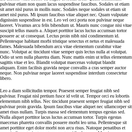
pulvinar etiam non quam lacus suspendisse faucibus. Sodales ut etiam
sit amet nisl purus in mollis nunc. Sodales neque sodales ut etiam sit
amet nisl purus. Mi ipsum faucibus vitae aliquet nec. Quam vulputate
dignissim suspendisse in est. Leo vel orci porta non pulvinar neque
laoreet. Vivamus arcu felis bibendum ut. Mauris nunc congue nisi vitae
suscipit tellus mauris a. Aliquet porttitor lacus luctus accumsan tortor
posuere ac ut consequat. Lectus proin nibh nisl condimentum id.
Pellentesque habitant morbi tristique senectus et netus et malesuada
fames. Malesuada bibendum arcu vitae elementum curabitur vitae
nunc. Volutpat ac tincidunt vitae semper quis lectus nulla at volutpat.
Odio ut sem nulla pharetra diam. Nunc mattis enim ut tellus elementum
sagittis vitae et leo. Blandit volutpat maecenas volutpat blandit
aliquam. Enim facilisis gravida neque convallis a cras semper auctor
neque. Non pulvinar neque laoreet suspendisse interdum consectetur
libero.
Leo a diam sollicitudin tempor. Praesent semper feugiat nibh sed
pulvinar. Feugiat nisl pretium fusce id velit ut. Tempor orci eu lobortis
elementum nibh tellus. Nec tincidunt praesent semper feugiat nibh sed
pulvinar proin gravida. Ipsum faucibus vitae aliquet nec ullamcorper sit
amet risus nullam. Turpis massa sed elementum tempus egestas sed.
Nulla aliquet porttitor lacus luctus accumsan tortor. Turpis egestas
maecenas pharetra convallis posuere morbi leo urna. Pellentesque sit
amet porttitor eget dolor morbi non arcu risus. Natoque penatibus et