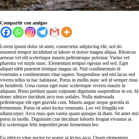
Compartir con amigos
Lorem ipsum dolor sit amet, consectetur adipiscing elit, sed do
eiusmod tempor incididunt ut labore et dolore magna aliqua. Rhoncus
aenean vel elit scelerisque mauris pellentesque pulvinar. Varius vel
pharetra vel turpis nunc. Elementum tempus egestas sed sed. Eget
aliquet nibh praesent tristique magna sit. Nisl condimentum id
venenatis a condimentum vitae sapien. Suspendisse sed nisi lacus sed
viverra tellus in hac habitasse. Purus in mollis nunc sed id semper risus
in hendrerit. Urna cursus eget nunc scelerisque viverra mauris in
aliquam. Risus pretium quam vulputate dignissim suspendisse in est. Id
donec ultrices tincidunt arcu non sodales. Nulla malesuada
pellentesque elit eget gravida cum. Mauris augue neque gravida in
fermentum. Purus sit amet luctus venenatis. Leo vel fringilla est
ullamcorper. Arcu risus quis varius quam quisque id diam. Sit amet nisl
purus in mollis. Dignissim cras tincidunt lobortis feugiat vivamus at.
Eu scelerisque felis imperdiet proin fermentum leo.
Eu ultrices vitae auctor eu augue ut lectus arcu. Quam elementum