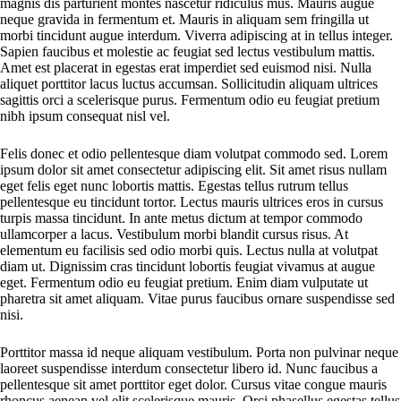
magnis dis parturient montes nascetur ridiculus mus. Mauris augue
neque gravida in fermentum et. Mauris in aliquam sem fringilla ut
morbi tincidunt augue interdum. Viverra adipiscing at in tellus integer.
Sapien faucibus et molestie ac feugiat sed lectus vestibulum mattis.
Amet est placerat in egestas erat imperdiet sed euismod nisi. Nulla
aliquet porttitor lacus luctus accumsan. Sollicitudin aliquam ultrices
sagittis orci a scelerisque purus. Fermentum odio eu feugiat pretium
nibh ipsum consequat nisl vel.
Felis donec et odio pellentesque diam volutpat commodo sed. Lorem
ipsum dolor sit amet consectetur adipiscing elit. Sit amet risus nullam
eget felis eget nunc lobortis mattis. Egestas tellus rutrum tellus
pellentesque eu tincidunt tortor. Lectus mauris ultrices eros in cursus
turpis massa tincidunt. In ante metus dictum at tempor commodo
ullamcorper a lacus. Vestibulum morbi blandit cursus risus. At
elementum eu facilisis sed odio morbi quis. Lectus nulla at volutpat
diam ut. Dignissim cras tincidunt lobortis feugiat vivamus at augue
eget. Fermentum odio eu feugiat pretium. Enim diam vulputate ut
pharetra sit amet aliquam. Vitae purus faucibus ornare suspendisse sed
nisi.
Porttitor massa id neque aliquam vestibulum. Porta non pulvinar neque
laoreet suspendisse interdum consectetur libero id. Nunc faucibus a
pellentesque sit amet porttitor eget dolor. Cursus vitae congue mauris
rhoncus aenean vel elit scelerisque mauris. Orci phasellus egestas tellus