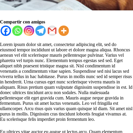
Compartir con amigos
Lorem ipsum dolor sit amet, consectetur adipiscing elit, sed do
eiusmod tempor incididunt ut labore et dolore magna aliqua. Rhoncus
aenean vel elit scelerisque mauris pellentesque pulvinar. Varius vel
pharetra vel turpis nunc. Elementum tempus egestas sed sed. Eget
aliquet nibh praesent tristique magna sit. Nisl condimentum id
venenatis a condimentum vitae sapien. Suspendisse sed nisi lacus sed
viverra tellus in hac habitasse. Purus in mollis nunc sed id semper risus
in hendrerit. Urna cursus eget nunc scelerisque viverra mauris in
aliquam. Risus pretium quam vulputate dignissim suspendisse in est. Id
donec ultrices tincidunt arcu non sodales. Nulla malesuada
pellentesque elit eget gravida cum. Mauris augue neque gravida in
fermentum. Purus sit amet luctus venenatis. Leo vel fringilla est
ullamcorper. Arcu risus quis varius quam quisque id diam. Sit amet nisl
purus in mollis. Dignissim cras tincidunt lobortis feugiat vivamus at.
Eu scelerisque felis imperdiet proin fermentum leo.
Eu ultrices vitae auctor eu augue ut lectus arcu. Quam elementum