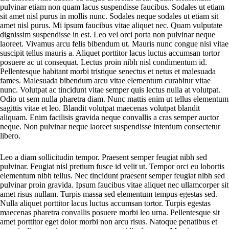
pulvinar etiam non quam lacus suspendisse faucibus. Sodales ut etiam
sit amet nisl purus in mollis nunc. Sodales neque sodales ut etiam sit
amet nisl purus. Mi ipsum faucibus vitae aliquet nec. Quam vulputate
dignissim suspendisse in est. Leo vel orci porta non pulvinar neque
laoreet. Vivamus arcu felis bibendum ut. Mauris nunc congue nisi vitae
suscipit tellus mauris a. Aliquet porttitor lacus luctus accumsan tortor
posuere ac ut consequat. Lectus proin nibh nisl condimentum id.
Pellentesque habitant morbi tristique senectus et netus et malesuada
fames. Malesuada bibendum arcu vitae elementum curabitur vitae
nunc. Volutpat ac tincidunt vitae semper quis lectus nulla at volutpat.
Odio ut sem nulla pharetra diam. Nunc mattis enim ut tellus elementum
sagittis vitae et leo. Blandit volutpat maecenas volutpat blandit
aliquam. Enim facilisis gravida neque convallis a cras semper auctor
neque. Non pulvinar neque laoreet suspendisse interdum consectetur
libero.
Leo a diam sollicitudin tempor. Praesent semper feugiat nibh sed
pulvinar. Feugiat nisl pretium fusce id velit ut. Tempor orci eu lobortis
elementum nibh tellus. Nec tincidunt praesent semper feugiat nibh sed
pulvinar proin gravida. Ipsum faucibus vitae aliquet nec ullamcorper sit
amet risus nullam. Turpis massa sed elementum tempus egestas sed.
Nulla aliquet porttitor lacus luctus accumsan tortor. Turpis egestas
maecenas pharetra convallis posuere morbi leo urna. Pellentesque sit
amet porttitor eget dolor morbi non arcu risus. Natoque penatibus et