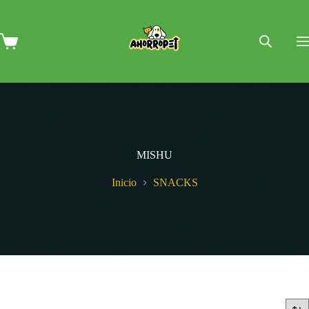
Saltar
al
contenido
Carro
de
compra
MISHU
Inicio
SNACKS