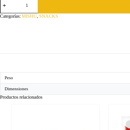
pollo
con
hierba
Categorías:
MISHU
,
SNACKS
gatera
6
paquetes=
30
unidades
cantidad
Peso
Dimensiones
Productos relacionados