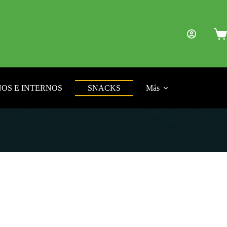
Car
de
com
OS E INTERNOS
SNACKS
Más