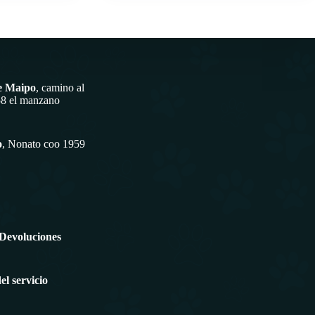
e Maipo
, camino al
58 el manzano
o
, Nonato coo 1959
 Devoluciones
l servicio