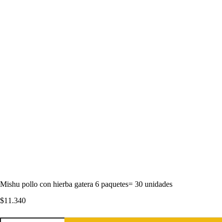
Mishu pollo con hierba gatera 6 paquetes= 30 unidades
$
11.340
Mishu