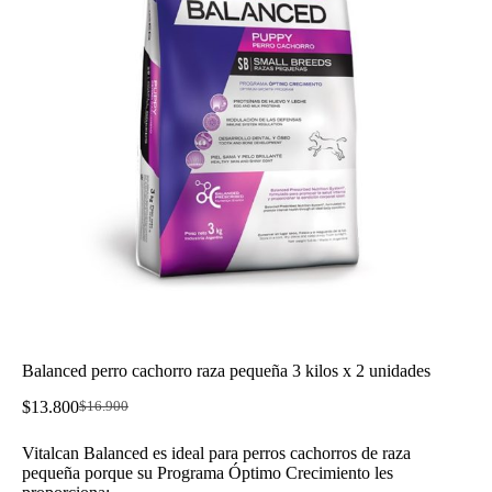
Balanced perro cachorro raza pequeña 3 kilos x 2 unidades
$
13.800
$
16.900
El
El
precio
precio
Vitalcan Balanced es ideal para perros cachorros de raza
original
actual
pequeña porque su Programa Óptimo Crecimiento les
era:
es: