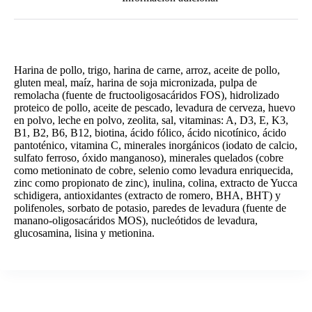
Harina de pollo, trigo, harina de carne, arroz, aceite de pollo,
gluten meal, maíz, harina de soja micronizada, pulpa de
remolacha (fuente de fructooligosacáridos FOS), hidrolizado
proteico de pollo, aceite de pescado, levadura de cerveza, huevo
en polvo, leche en polvo, zeolita, sal, vitaminas: A, D3, E, K3,
B1, B2, B6, B12, biotina, ácido fólico, ácido nicotínico, ácido
pantoténico, vitamina C, minerales inorgánicos (iodato de calcio,
sulfato ferroso, óxido manganoso), minerales quelados (cobre
como metioninato de cobre, selenio como levadura enriquecida,
zinc como propionato de zinc), inulina, colina, extracto de Yucca
schidigera, antioxidantes (extracto de romero, BHA, BHT) y
polifenoles, sorbato de potasio, paredes de levadura (fuente de
manano-oligosacáridos MOS), nucleótidos de levadura,
glucosamina, lisina y metionina.