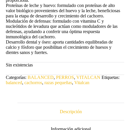
proporciona:
$16.900.
$13.800.
Proteínas de leche y huevo: formulado con proteínas de alto
valor biológico provenientes del huevo y la leche, beneficiosas
para la etapa de desarrollo y crecimiento del cachorro.
Modulación de defensas: formulado con vitamina C y
nucleótidos de levadura que actúan como moduladores de las
defensas, ayudando a conferir una óptima respuesta
inmunológica del cachorro.
Desarrollo dental y óseo: aporta cantidades equilibradas de
calcio y fósforo que posibilitan el crecimiento de huesos y
dientes sanos y fuertes.
Sin existencias
Categorías:
BALANCED
,
PERROS
,
VITALCAN
Etiquetas:
balanced
,
cachorros
,
razas pequeñas
,
Vitalcan
Descripción
Información adicional