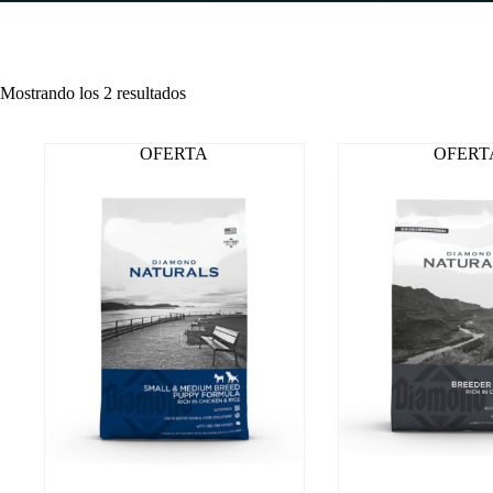
Ordenado
Mostrando los 2 resultados
por
precio:
bajo
OFERTA
OFERT
a
alto