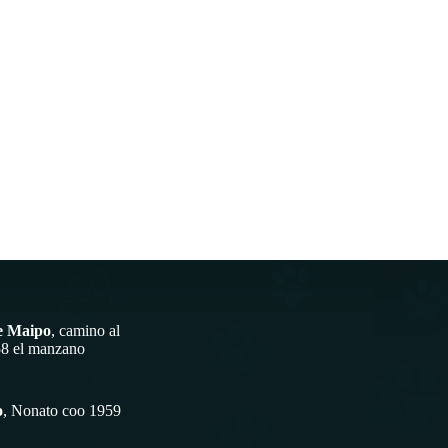
e Maipo
, camino al
58 el manzano
o
, Nonato coo 1959