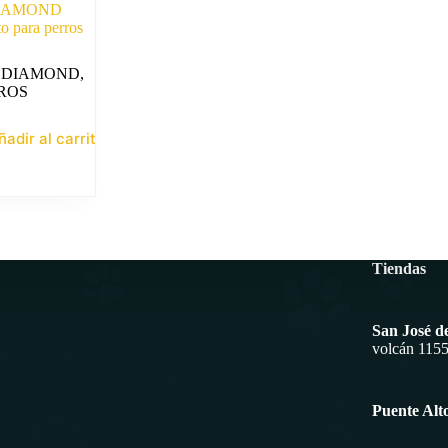
IAMOND
para perros
 DIAMOND
,
ROS
ñadir al carrito
Tiendas
San José d
volcán 115
Puente Alt