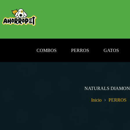
Saltar
al
contenido
COMBOS
PERROS
GATOS
NATURALS DIAMO
Inicio
PERROS