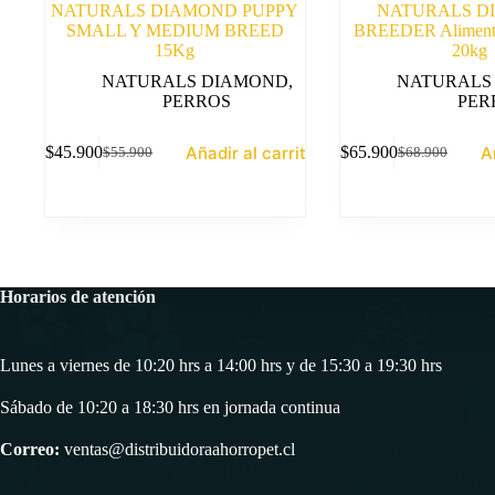
NATURALS DIAMOND PUPPY
NATURALS D
SMALL Y MEDIUM BREED
BREEDER Alimento 
15Kg
20kg
NATURALS DIAMOND
,
NATURALS
PERROS
PER
Añadir al carrito
A
$
45.900
$
65.900
$
55.900
$
68.900
El
El
El
El
precio
precio
precio
precio
original
actual
original
actual
era:
es:
era:
es:
$55.900.
$45.900.
$68.900.
$65.900.
Horarios de atención
Lunes a viernes de 10:20 hrs a 14:00 hrs y de 15:30 a 19:30 hrs
Sábado de 10:20 a 18:30 hrs en jornada continua
Correo:
ventas@distribuidoraahorropet.cl