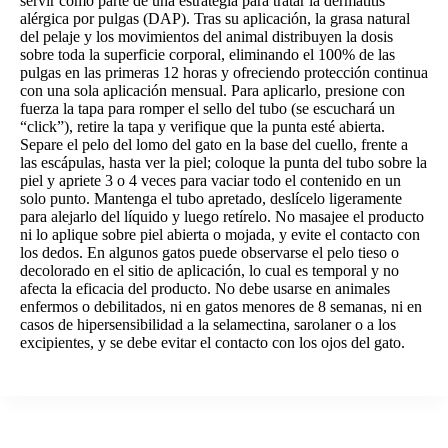
servir como parte de una estrategia para tratar la dermatitis
alérgica por pulgas (DAP). Tras su aplicación, la grasa natural
del pelaje y los movimientos del animal distribuyen la dosis
sobre toda la superficie corporal, eliminando el 100% de las
pulgas en las primeras 12 horas y ofreciendo protección continua
con una sola aplicación mensual. Para aplicarlo, presione con
fuerza la tapa para romper el sello del tubo (se escuchará un
“click”), retire la tapa y verifique que la punta esté abierta.
Separe el pelo del lomo del gato en la base del cuello, frente a
las escápulas, hasta ver la piel; coloque la punta del tubo sobre la
piel y apriete 3 o 4 veces para vaciar todo el contenido en un
solo punto. Mantenga el tubo apretado, deslícelo ligeramente
para alejarlo del líquido y luego retírelo. No masajee el producto
ni lo aplique sobre piel abierta o mojada, y evite el contacto con
los dedos. En algunos gatos puede observarse el pelo tieso o
decolorado en el sitio de aplicación, lo cual es temporal y no
afecta la eficacia del producto. No debe usarse en animales
enfermos o debilitados, ni en gatos menores de 8 semanas, ni en
casos de hipersensibilidad a la selamectina, sarolaner o a los
excipientes, y se debe evitar el contacto con los ojos del gato.