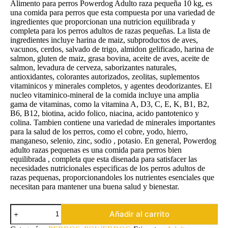
Alimento para perros Powerdog Adulto raza pequeña 10 kg, es
una comida para perros que esta compuesta por una variedad de
ingredientes que proporcionan una nutricion equilibrada y
completa para los perros adultos de razas pequeñas. La lista de
ingredientes incluye harina de maiz, subproductos de aves,
vacunos, cerdos, salvado de trigo, almidon gelificado, harina de
salmon, gluten de maiz, grasa bovina, aceite de aves, aceite de
salmon, levadura de cerveza, saborizantes naturales,
antioxidantes, colorantes autorizados, zeolitas, suplementos
vitaminicos y minerales completos, y agentes deodorizantes. El
nucleo vitaminico-mineral de la comida incluye una amplia
gama de vitaminas, como la vitamina A, D3, C, E, K, B1, B2,
B6, B12, biotina, acido folico, niacina, acido pantotenico y
colina. Tambien contiene una variedad de minerales importantes
para la salud de los perros, como el cobre, yodo, hierro,
manganeso, selenio, zinc, sodio , potasio. En general, Powerdog
adulto razas pequenas es una comida para perros bien
equilibrada , completa que esta disenada para satisfacer las
necesidades nutricionales especificas de los perros adultos de
razas pequenas, proporcionandoles los nutrientes esenciales que
necesitan para mantener una buena salud y bienestar.
POWERDOG
Añadir al carrito
ADULTO
RAZA