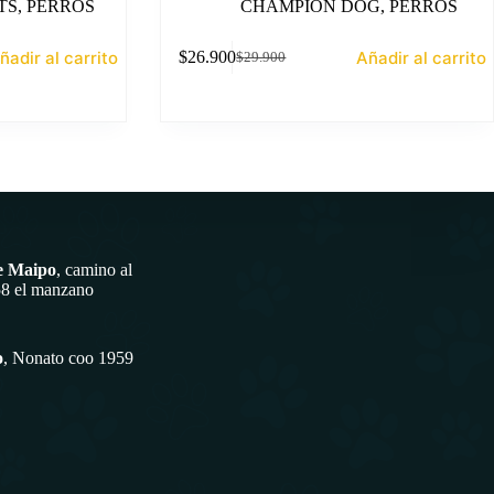
TS
,
PERROS
CHAMPION DOG
,
PERROS
ñadir al carrito
Añadir al carrito
$
26.900
$
29.900
El
El
precio
precio
original
actual
era:
es:
$29.900.
$26.900.
e Maipo
, camino al
58 el manzano
o
, Nonato coo 1959