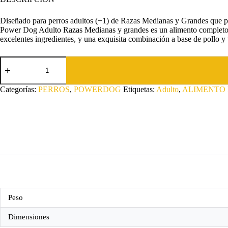
Diseñado para perros adultos (+1) de Razas Medianas y Grandes que 
Power Dog Adulto Razas Medianas y grandes es un alimento completo y
excelentes ingredientes, y una exquisita combinación a base de pollo y 
POWERDOG
ADULTO
RAZA
MEDIANA
Categorías:
PERROS
,
POWERDOG
Etiquetas:
Adulto
,
ALIMENTO 
GRANDE
18Kg
cantidad
Peso
Dimensiones