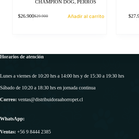
CHAMPION DOG
,
PERROS
Añadir al carrito
$
26.900
$
27.
$
29.900
El
El
precio
precio
original
actual
era:
es:
$29.900.
$26.900.
Horarios de atención
Lunes a viernes de 10:20 hrs a 14:00 hrs y de 15:30 a 19:30 hrs
Sábado de 10:20 a 18:30 hrs en jornada continua
Correo:
ventas@distribuidoraahorropet.cl
WhatsApp:
Ventas:
+56 9 8444 2385