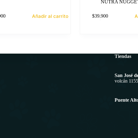
NUTRA NUGGE
Añadir al carrito
A
900
$
39.900
Tiendas
San José d
volcán 115
Puente Alt