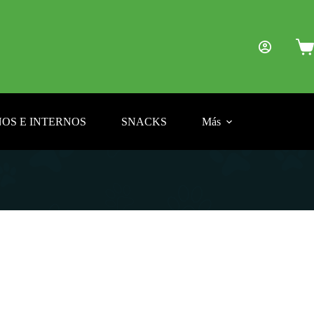
Car
de
com
OS E INTERNOS
SNACKS
Más