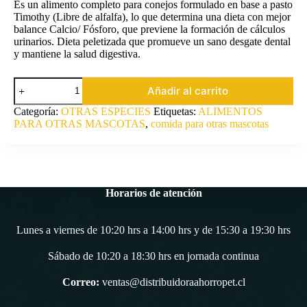
$10.900.
$9.900.
Es un alimento completo para conejos formulado en base a pasto
Timothy (Libre de alfalfa), lo que determina una dieta con mejor
balance Calcio/ Fósforo, que previene la formación de cálculos
urinarios. Dieta peletizada que promueve un sano desgate dental
y mantiene la salud digestiva.
MAZURI
Añadir al carrito
TIMOTHY
RABBIT
Categoría:
OTRAS ESPECIES
Etiquetas:
ALIMENTOS
(CONEJO)
PARA OTRAS MASCOTAS
,
comida para otras mascotas
1Kg
cantidad
Horarios de atención
Lunes a viernes de 10:20 hrs a 14:00 hrs y de 15:30 a 19:30 hrs
Sábado de 10:20 a 18:30 hrs en jornada continua
Correo:
ventas@distribuidoraahorropet.cl