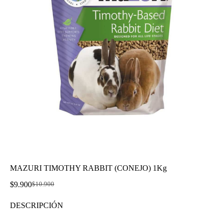
MAZURI TIMOTHY RABBIT (CONEJO) 1Kg
$
9.900
$
10.900
El
El
precio
precio
DESCRIPCIÓN
original
actual
era:
es: