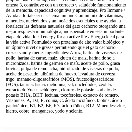
omega 3, contribuye con un correcto y saludable funcionamiento
de la memoria, capacidad cognitiva y aprendizaje. Pro Immune /
Ayuda a fortalecer el sistema inmune Con un mix de vitaminas,
minerales, nucleótidos y aminoácidos esenciales que ayudan a
fortalecer las defensas naturales del gato cachorro otorgando una
mejor respuesta inmunológica, indispensable en esta importante
etapa de vida. Ideal energy for an active life / Energía ideal para
la vida activa Formulado con proteínas de alto valor biológico y
un óptimo nivel de grasas permitiendo que el gato cachorro
crezca sano y fuerte. Ingredientes: Arroz, harina de vísceras de
pollo, harina de carne, maíz, gluten de maíz, harina de soja
micronizada, harina de germen de maíz, aceite de pollo, grasa
bovina, pulpa de remolacha, hidrolizado de vísceras de pollo,
aceite de pescado, albúmina de huevo, levadura de cerveza,
trigo, manano-oligosacáridos (MOS), fructooligosacáridos
(FOS), taurina, lisina, metionina, sal, nucleótidos, zeolita,
extracto de Yucca schidigera, cloruro de potasio, sorbato de
potasio BHA, BHT, lecitina, tocoferoles, extracto de romero.
Vitaminas: A, D3, E, colina, C, ácido nicotínico, biotina, ácido
pantoténico, B1, B2, B6, K3, ácido fólico, B12. Minerales: zinc,
hierro, cobre, manganeso, yodo y selenio.