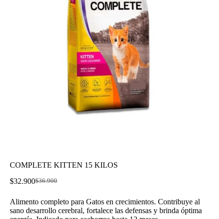
COMPLETE KITTEN 15 KILOS
$
32.900
$
36.900
El
El
precio
precio
Alimento completo para Gatos en crecimientos. Contribuye al
original
actual
sano desarrollo cerebral, fortalece las defensas y brinda óptima
era:
es: