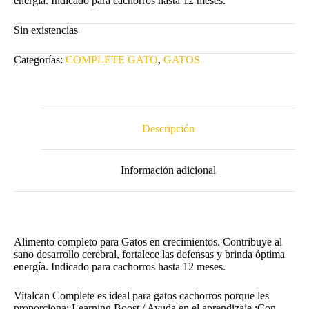
energía. Indicado para cachorros hasta 12 meses.
$36.900.
$32.900.
Sin existencias
Categorías:
COMPLETE GATO
,
GATOS
Descripción
Información adicional
Alimento completo para Gatos en crecimientos. Contribuye al
sano desarrollo cerebral, fortalece las defensas y brinda óptima
energía. Indicado para cachorros hasta 12 meses.
Vitalcan Complete es ideal para gatos cachorros porque les
proporciona: Learning Boost / Ayuda en el aprendizaje :Con