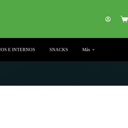
Car
de
com
OS E INTERNOS
SNACKS
Más