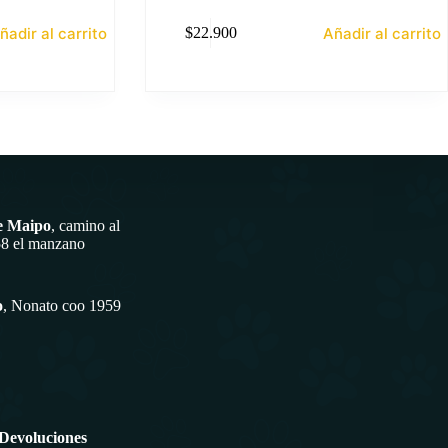
ñadir al carrito
Añadir al carrito
$
22.900
e Maipo
, camino al
58 el manzano
o
, Nonato coo 1959
 Devoluciones