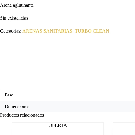
Arena aglutinante
original
actual
era:
es:
$30.000.
$28.000.
Sin existencias
Categorías:
ARENAS SANITARIAS
,
TURBO CLEAN
Peso
Dimensiones
Productos relacionados
OFERTA