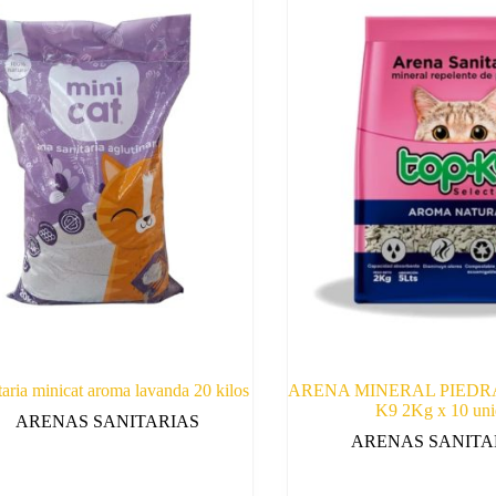
taria minicat aroma lavanda 20 kilos
ARENA MINERAL PIEDR
K9 2Kg x 10 uni
ARENAS SANITARIAS
ARENAS SANITA