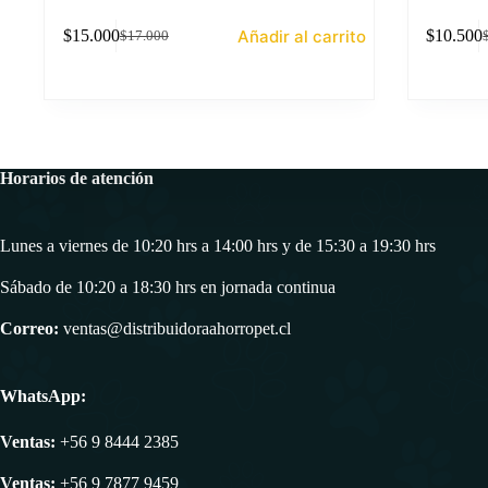
Añadir al carrito
$
15.000
$
10.500
$
17.000
El
El
E
E
precio
precio
p
p
original
actual
o
a
era:
es:
e
e
$17.000.
$15.000.
$
$
Horarios de atención
Lunes a viernes de 10:20 hrs a 14:00 hrs y de 15:30 a 19:30 hrs
Sábado de 10:20 a 18:30 hrs en jornada continua
Correo:
ventas@distribuidoraahorropet.cl
WhatsApp:
Ventas:
+56 9 8444 2385
Ventas:
+56 9 7877 9459