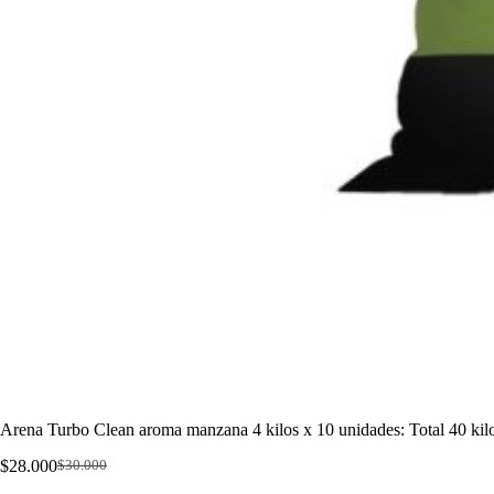
Arena Turbo Clean aroma manzana 4 kilos x 10 unidades: Total 40 kil
$
28.000
$
30.000
El
El
precio
precio