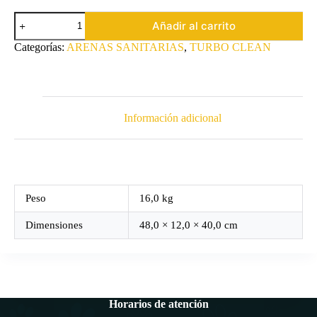
era:
es:
$34.900.
$31.410.
Arena
Añadir al carrito
Turbo
Clean
Categorías:
ARENAS SANITARIAS
,
TURBO CLEAN
aroma
café
moka
4
kilos
x
Información adicional
10
unidades:
Total
40
kilos
cantidad
Peso
16,0 kg
Dimensiones
48,0 × 12,0 × 40,0 cm
Horarios de atención