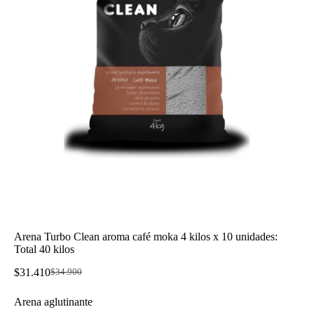
Arena Turbo Clean aroma café moka 4 kilos x 10 unidades:
Total 40 kilos
$
31.410
$
34.900
El
El
precio
precio
Arena aglutinante
original
actual