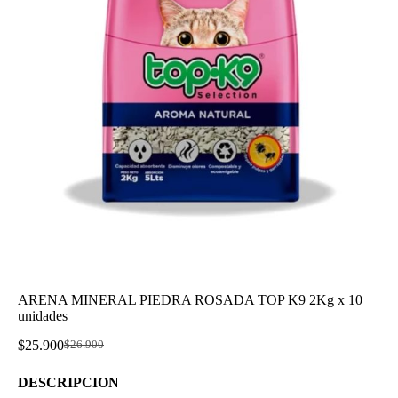
ARENA MINERAL PIEDRA ROSADA TOP K9 2Kg x 10
unidades
$
25.900
$
26.900
El
El
precio
precio
DESCRIPCION
original
actual