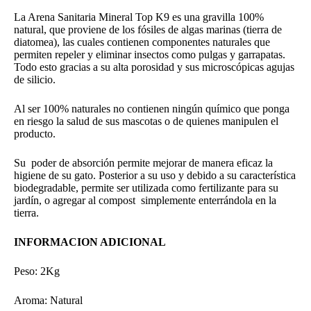
era:
es:
$26.900.
$25.900.
La Arena Sanitaria Mineral Top K9 es una gravilla 100%
natural, que proviene de los fósiles de algas marinas (tierra de
diatomea), las cuales contienen componentes naturales que
permiten repeler y eliminar insectos como pulgas y garrapatas.
Todo esto gracias a su alta porosidad y sus microscópicas agujas
de silicio.
Al ser 100% naturales no contienen ningún químico que ponga
en riesgo la salud de sus mascotas o de quienes manipulen el
producto.
Su poder de absorción permite mejorar de manera eficaz la
higiene de su gato. Posterior a su uso y debido a su característica
biodegradable, permite ser utilizada como fertilizante para su
jardín, o agregar al compost simplemente enterrándola en la
tierra.
INFORMACION ADICIONAL
Peso: 2Kg
Aroma: Natural