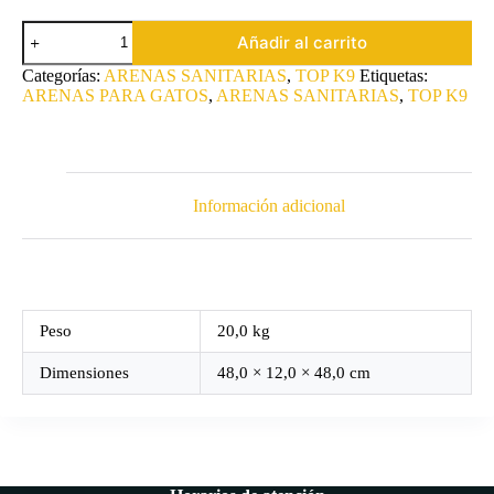
ARENA
Añadir al carrito
MINERAL
PIEDRA
Categorías:
ARENAS SANITARIAS
,
TOP K9
Etiquetas:
ROSADA
ARENAS PARA GATOS
,
ARENAS SANITARIAS
,
TOP K9
TOP
K9
2Kg
x
10
unidades
Información adicional
cantidad
Peso
20,0 kg
Dimensiones
48,0 × 12,0 × 48,0 cm