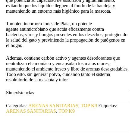
que potencia su capacidad de absorción y aglutinamiento,
era:
es:
evitando que los líquidos lleguen al fondo de la bandeja y
$28.900.
$21.900.
manteniendo un entorno más higiénico para la mascota.
También incorpora Iones de Plata, un potente
agente antimicrobiano que actúa eficazmente contra
bacterias, virus y hongos presentes en los desechos, protegiendo
la salud del gato y previniendo la propagación de patógenos en
el hogar.
Además, contiene carbón activo y agentes desodorantes que
neutralizan el amoníaco y encapsulan los malos olores,
manteniendo el ambiente fresco y libre de aromas desagradables.
Todo esto, sin generar polvo, cuidando tanto el sistema
respiratorio de la mascota y tutor.
Sin existencias
Categorías:
ARENAS SANITARIAS
,
TOP K9
Etiquetas:
ARENAS SANITARIAS
,
TOP K9