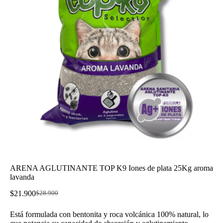
ARENA AGLUTINANTE TOP K9 Iones de plata 25Kg aroma
lavanda
$
21.900
$
28.900
El
El
precio
precio
Está formulada con bentonita y roca volcánica 100% natural, lo
original
actual