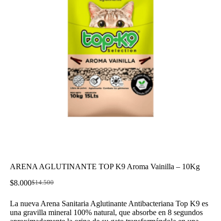
ARENA AGLUTINANTE TOP K9 Aroma Vainilla – 10Kg
$
8.000
$
14.500
El
El
precio
precio
La nueva Arena Sanitaria Aglutinante Antibacteriana Top K9 es
original
actual
una gravilla mineral 100% natural, que absorbe en 8 segundos
era:
es: