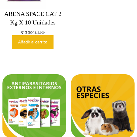
ARENA SPACE CAT 2
Kg X 10 Unidades
$
13.500
$
15.000
El
El
precio
precio
Añadir al carrito
original
actual
era:
es:
$15.000.
$13.500.