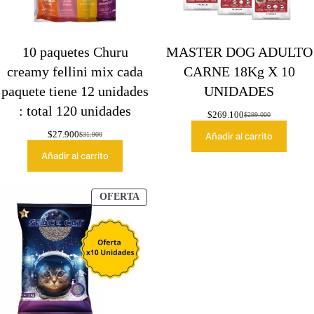
10 paquetes Churu
MASTER DOG ADULTO
creamy fellini mix cada
CARNE 18Kg X 10
paquete tiene 12 unidades
UNIDADES
: total 120 unidades
$
269.100
$
299.000
El
El
precio
precio
$
27.900
$
31.900
Añadir al carrito
El
El
original
actual
precio
precio
era:
es:
Añadir al carrito
original
actual
$299.000.
$269.100.
era:
es:
$31.900.
$27.900.
PRODUCTO
OFERTA
EN
OFERTA