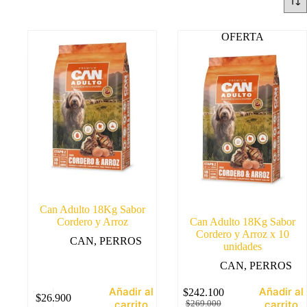
OFERTA
Can Adulto 18Kg Sabor
Cordero y Arroz
Can Adulto 18Kg Sabor
Cordero y Arroz x 10
CAN
,
PERROS
unidades
CAN
,
PERROS
Añadir al
Añadir al
$
242.100
$
26.900
El
El
carrito
carrito
$
269.000