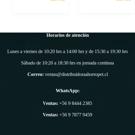
precio
precio
original
actual
era:
es:
$269.000.
$242.100.
Horarios de atención
Lunes a viernes de 10:20 hrs a 14:00 hrs y de 15:30 a 19:30 hrs
Sábado de 10:20 a 18:30 hrs en jornada continua
Correo:
ventas@distribuidoraahorropet.cl
WhatsApp:
Ventas:
+56 9 8444 2385
Ventas:
+56 9 7877 9459