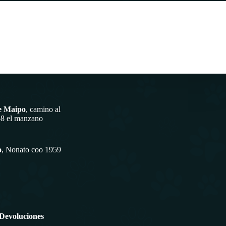
e Maipo
, camino al
58 el manzano
o
, Nonato coo 1959
 Devoluciones