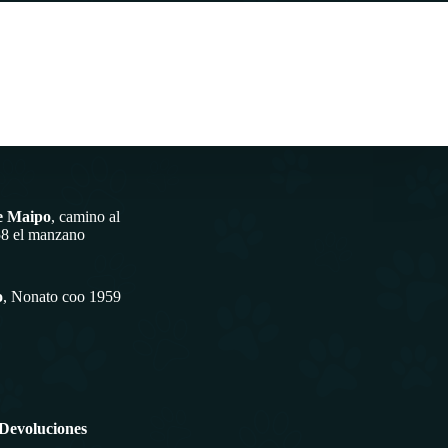
e Maipo
, camino al
58 el manzano
o
, Nonato coo 1959
 Devoluciones