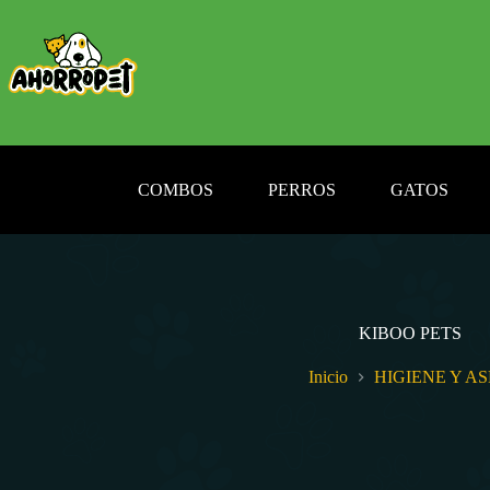
Saltar
al
contenido
COMBOS
PERROS
GATOS
KIBOO PETS
Inicio
HIGIENE Y A